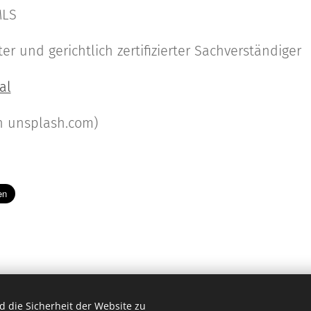
MLS
r und gerichtlich zertifizierter Sachverständiger
al
on unsplash.com)
 die Sicherheit der Website zu