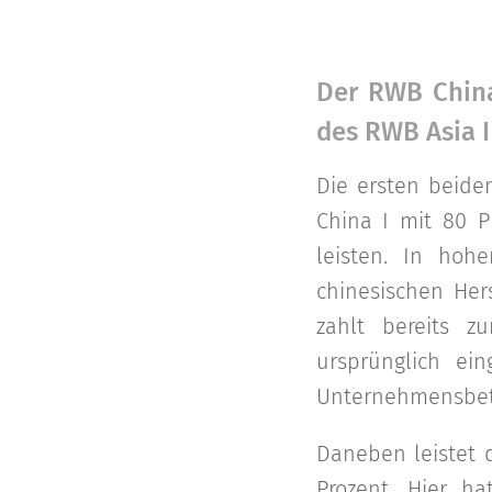
Der RWB China
des RWB Asia I
Die ersten beide
China I mit 80 P
leisten. In hoh
chinesischen Hers
zahlt bereits z
ursprünglich ei
Unternehmensbetei
Daneben leistet 
Prozent. Hier h