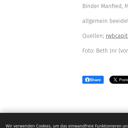
Binder Manfred, 
allgemein beeidete
Quellen;
rwbcapit
Foto: Beth Jnr (v
Share
Wir verwenden Cookies, um das einwandfreie Funktionieren und