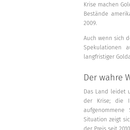
Krise machen Gold
Bestände amerika
2009.
Auch wenn sich de
Spekulationen a
langfristiger Gold
Der wahre W
Das Land leidet u
der Krise; die
aufgenommene S
Situation zeigt s
der Preis seit 20