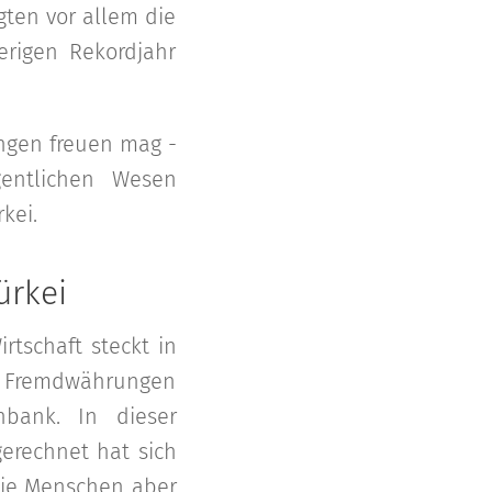
gten vor allem die
erigen Rekordjahr
ungen freuen mag -
gentlichen Wesen
kei.
ürkei
rtschaft steckt in
 Fremdwährungen
bank. In dieser
gerechnet hat sich
 die Menschen aber