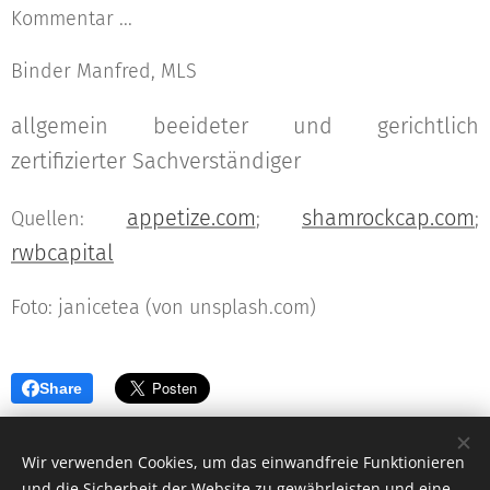
Kommentar ...
Binder Manfred, MLS
allgemein beeideter und gerichtlich
zertifizierter Sachverständiger
appetize.com
shamrockcap.com
Quellen:
;
;
rwbcapital
Foto: janicetea (von unsplash.com)
Share
Wir verwenden Cookies, um das einwandfreie Funktionieren
und die Sicherheit der Website zu gewährleisten und eine