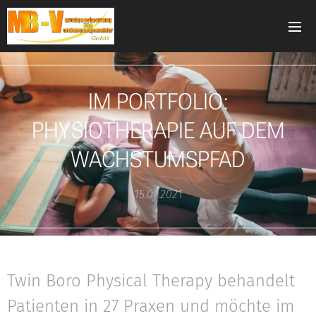
IM PORTFOLIO:
PHYSIOTHERAPIE AUF DEM
WACHSTUMSPFAD
15.07.2021
Twin Boro Physical Therapy behandelt
Patienten in 27 Praxen und möchte im