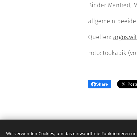
Binder Manfred, 
allgemein beeidete
Quellen:
argos.wi
Foto: tookapik (v
Share
Wir verwenden Cookies, um das einwandfreie Funktionieren und