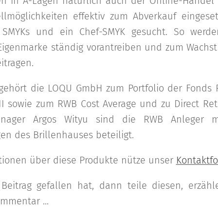
en in A-Lagen natürlich auch der Online-Handel
llmöglichkeiten effektiv zum Abverkauf eingesetz
 SMYKs und ein Chef-SMYK gesucht. So werden
 Eigenmarke ständig vorantreiben und zum Wach
tragen.
 gehört die LOQU GmbH zum Portfolio der Fonds 
d VII sowie zum RWB Cost Average und zu Direct Ret
anager Argos Wityu sind die RWB Anleger m
en des Brillenhauses beteiligt.
tionen über diese Produkte nütze unser
Kontaktfo
Beitrag gefallen hat, dann teile diesen, erzäh
mmentar ...