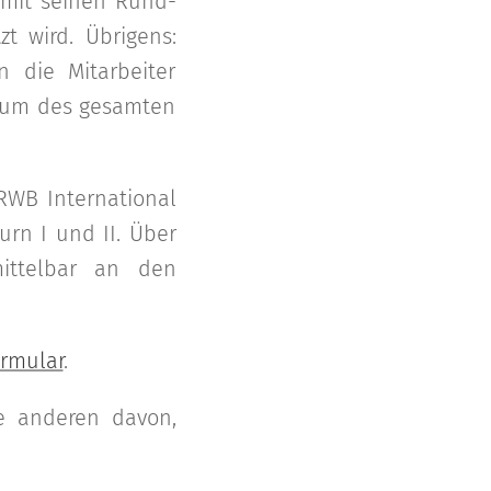
 mit seinen Rund-
t wird. Übrigens:
 die Mitarbeiter
stum des gesamten
RWB International
urn I und II. Über
ittelbar an den
rmular
.
le anderen davon,