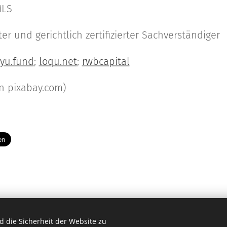
MLS
r und gerichtlich zertifizierter Sachverständiger
tyu.fund
;
loqu.net
;
rwbcapital
on pixabay.com)
 die Sicherheit der Website zu