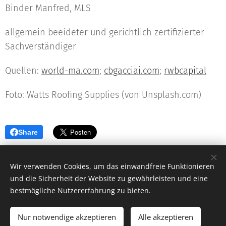
Binder Manfred, MLS
allgemein beeideter und gerichtlich zertifizierter
Sachverständiger
Quellen:
world-ma.com
;
cbgacciai.com
;
rwbcapital
Foto: Watts Roofing Supplies (von Unsplash.com)
Share
Wir verwenden Cookies, um das einwandfreie Funktionieren
und die Sicherheit der Website zu gewährleisten und eine
bestmögliche Nutzererfahrung zu bieten.
© 2019 - 2026 MB-V Versicherungsmakler und Vermögensberatungs
GmbH
Nur notwendige akzeptieren
Alle akzeptieren
Cookies