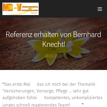
Referenz erhalten von Bernhard
Knechtl
28.02.2020
"
Das erste Mal 👍das ich mich bei der Thematik
"Versicherungen, Vorsorge, Pflege ... sehr gut
aufgehoben fühle. 🔝Kompetentes, unkompliziertes
"
junges schnell reagierendes Team!! 👍👍