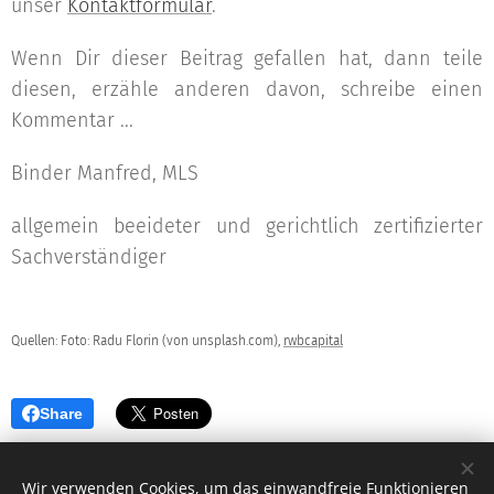
unser
Kontaktformular
.
Wenn Dir dieser Beitrag gefallen hat, dann teile
diesen, erzähle anderen davon, schreibe einen
Kommentar ...
Binder Manfred, MLS
allgemein beeideter und gerichtlich zertifizierter
Sachverständiger
Quellen: Foto: Radu Florin (von unsplash.com),
rwbcapital
Share
Wir verwenden Cookies, um das einwandfreie Funktionieren