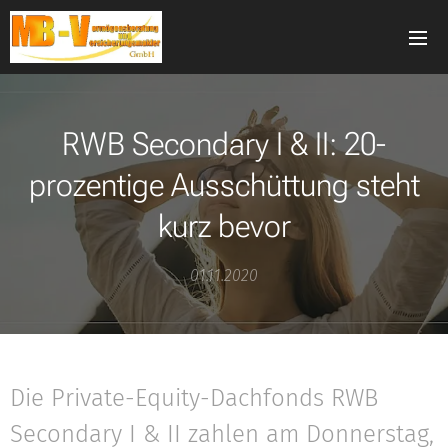
RWB Secondary I & II: 20-
prozentige Ausschüttung steht
kurz bevor
01.11.2020
Die Private-Equity-Dachfonds RWB
Secondary I & II zahlen am Donnerstag,