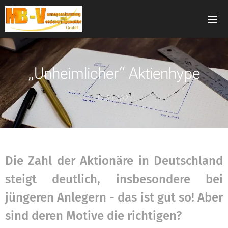
„Unheimlicher“ Aktienhype
12.03.2021
Die Zahl der Aktionäre in Deutschland
steigt deutlich, insbesondere bei
jüngeren Anlegern - das ist gut so! Aber
sind deren Motive die richtigen?