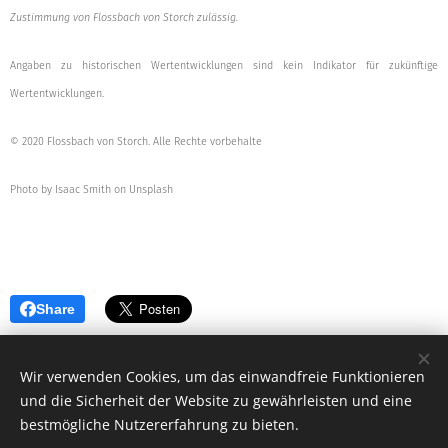
Zustimmung von Flossbach von Storch zulässig.
Angaben zu historischen Wertentwicklungen sind kein Indikator für zukünftige
Wertentwicklungen.
© 2020 Flossbach von Storch. Alle Rechte vorbehalte
Photo by Isaac Smith on Unsplash
Share
Wir verwenden Cookies, um das einwandfreie Funktionieren
und die Sicherheit der Website zu gewährleisten und eine
bestmögliche Nutzererfahrung zu bieten.
© 2019 - 2026 MB-V Versicherungsmakler und Vermögensberatungs