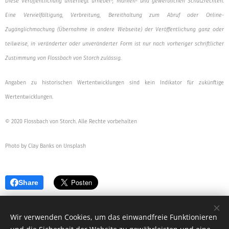
Diese Veröffentlichung unterliegt urheber-, marken- und gewerblichen Schutzrechten.
Eine Vervielfältigung, Verbreitung, Bereithaltung zum Abruf oder Online-
Zugänglichmachung (Übernahme in andere Webseite) der Veröffentlichung ganz oder
teilweise, in veränderter oder unveränderter Form ist nur nach vorheriger schriftlicher
Zustimmung von Flossbach von Storch zulässig.
Angaben zu historischen Wertentwicklungen sind kein Indikator für zukünftige
Wertentwicklungen.
© 2020 Flossbach von Storch. Alle Rechte vorbehalten
Photo by Clay Banks on Unsplash
Share
Wir verwenden Cookies, um das einwandfreie Funktionieren