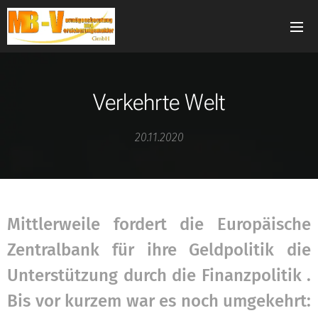
Verkehrte Welt
20.11.2020
Mittlerweile fordert die Europäische
Zentralbank für ihre Geldpolitik die
Unterstützung durch die Finanzpolitik .
Bis vor kurzem war es noch umgekehrt: