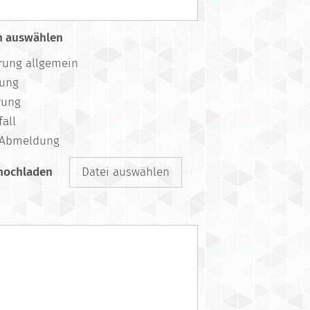
n auswählen
rung allgemein
gung
rung
all
/Abmeldung
 hochladen
Datei auswählen