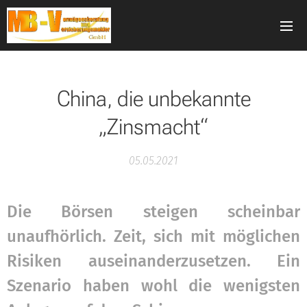
China, die unbekannte
„Zinsmacht“
05.05.2021
Die Börsen steigen scheinbar
unaufhörlich. Zeit, sich mit möglichen
Risiken auseinanderzusetzen. Ein
Szenario haben wohl die wenigsten