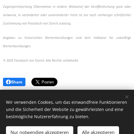
Zugänglichmachung (Übernahme in andere Webseite) der Veröffentlichung ganz oder
teilweise, in veränderter oder unveränderter Form ist nur nach vorheriger schriftlicher
Zustimmung von Flossbach von Storch zulässig.
Angaben zu historischen Wertentwicklungen sind kein Indikator für zukünftige
Wertentwicklungen.
© 2020 Flossbach von Storch. Alle Rechte vorbehalte
Share
Wir verwenden Cookies, um das einwandfreie Funktionieren
und die Sicherheit der Website zu gewährleisten und eine
bestmögliche Nutzererfahrung zu bieten.
© 2019 - 2026 MB-V Versicherungsmakler und Vermögensberatungs
GmbH
Nur notwendige akzeptieren
Alle akzeptieren