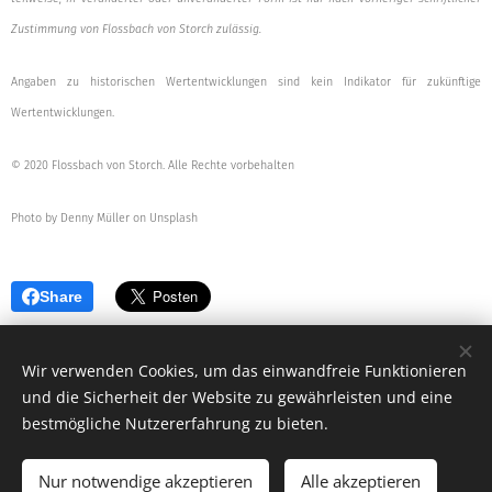
Zustimmung von Flossbach von Storch zulässig.
Angaben zu historischen Wertentwicklungen sind kein Indikator für zukünftige
Wertentwicklungen.
© 2020 Flossbach von Storch. Alle Rechte vorbehalten
Photo by Denny Müller on Unsplash
Share
Wir verwenden Cookies, um das einwandfreie Funktionieren
und die Sicherheit der Website zu gewährleisten und eine
bestmögliche Nutzererfahrung zu bieten.
© 2019 - 2026 MB-V Versicherungsmakler und Vermögensberatungs
GmbH
Nur notwendige akzeptieren
Alle akzeptieren