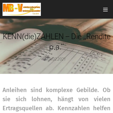
KENN(die)ZAHLEN – Die „Rendite
p.a.“
04.02.2021
Anleihen sind komplexe Gebilde. Ob
sie sich lohnen, hängt von vielen
Ertragsquellen ab. Kennzahlen helfen