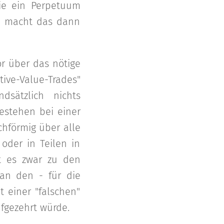
wie ein Perpetuum
um macht das dann
tor über das nötige
ve-Value-Trades"
dsätzlich nichts
estehen bei einer
chförmig über alle
oder in Teilen in
t es zwar zu den
an den - für die
t einer "falschen"
ufgezehrt würde.