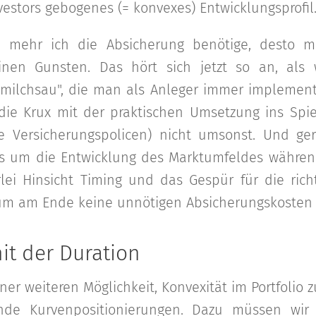
estors gebogenes (= konvexes) Entwicklungsprofil
e mehr ich die Absicherung benötige, desto m
nen Gunsten. Das hört sich jetzt so an, als 
lmilchsau", die man als Anleger immer implementi
e Krux mit der praktischen Umsetzung ins Spi
ie Versicherungspolicen) nicht umsonst. Und g
es um die Entwicklung des Marktumfeldes während
rlei Hinsicht Timing und das Gespür für die ric
, um am Ende keine unnötigen Absicherungskosten 
it der Duration
er weiteren Möglichkeit, Konvexität im Portfolio 
nde Kurvenpositionierungen. Dazu müssen wir