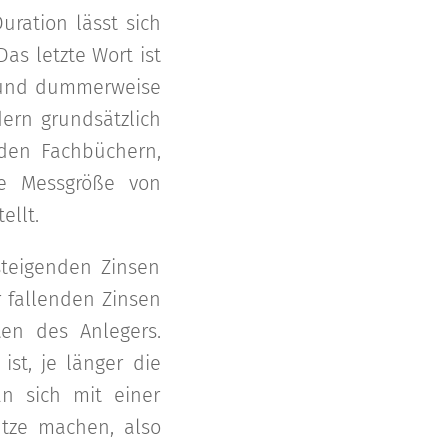
uration lässt sich
Das letzte Wort ist
e und dummerweise
dern grundsätzlich
den Fachbüchern,
te Messgröße von
ellt.
steigenden Zinsen
r fallenden Zinsen
ten des Anlegers.
ist, je länger die
n sich mit einer
utze machen, also