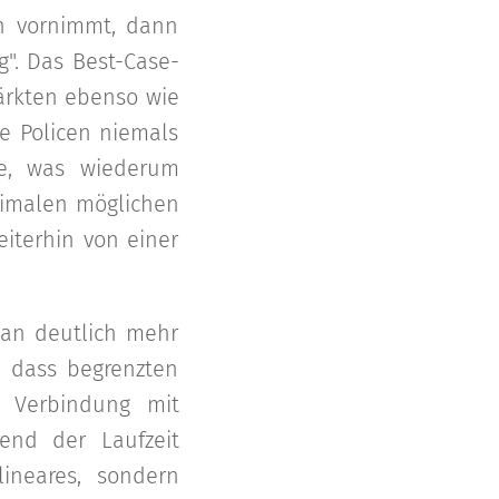
n vornimmt, dann
". Das Best-Case-
märkten ebenso wie
ie Policen niemals
de, was wiederum
ximalen möglichen
eiterhin von einer
man deutlich mehr
, dass begrenzten
n Verbindung mit
end der Laufzeit
lineares, sondern