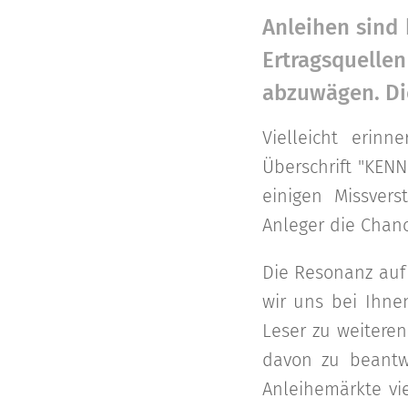
Anleihen sind 
Ertragsquelle
abzuwägen. Di
Vielleicht erin
Überschrift "KEN
einigen Missver
Anleger die Chanc
Die Resonanz auf 
wir uns bei Ihne
Leser zu weiteren
davon zu beantw
Anleihemärkte vi