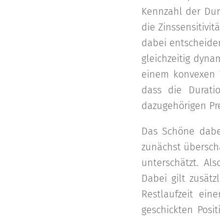
Kennzahl der Dura
die Zinssensitivit
dabei entscheide
gleichzeitig dyna
einem konvexen 
dass die Durati
dazugehörigen Pre
Das Schöne dabei
zunächst überschä
unterschätzt. Al
Dabei gilt zusätz
Restlaufzeit ei
geschickten Posi