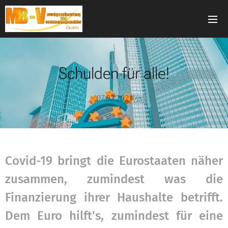
Schulden für alle!
07.02.2021
Covid-19 bringt die Eurostaaten näher
zusammen, zumindest was die
Finanzierung ihrer Haushalte betrifft.
Dem Euro hilft's, zumindest für eine