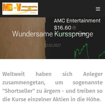
Wundersame Kurssprünge
12.02.2021
Weltweit haben sich Anleger
zusammengetan, um sogenannte
"Shortseller" zu ärgern - und treiben so
die Kurse einzelner Aktien in die Höhe.